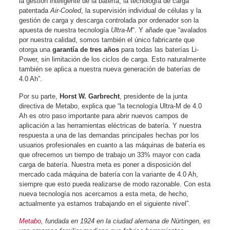
la gestión inteligente de la batería, la tecnología de carga
patentada
Air-Cooled
, la supervisión individual de células y la
gestión de carga y descarga controlada por ordenador son la
apuesta de nuestra tecnología
Ultra-M
“. Y añade que “avalados
por nuestra calidad, somos también el único fabricante que
otorga una
garantía de tres años
para todas las baterías Li-
Power, sin limitación de los ciclos de carga. Esto naturalmente
también se aplica a nuestra nueva generación de baterías de
4.0 Ah”.
Por su parte,
Horst W. Garbrecht
, presidente de la junta
directiva de Metabo, explica que “la tecnología Ultra-M de 4.0
Ah es otro paso importante para abrir nuevos campos de
aplicación a las herramientas eléctricas de batería. Y nuestra
respuesta a una de las demandas principales hechas por los
usuarios profesionales en cuanto a las máquinas de batería es
que ofrecemos un tiempo de trabajo un 33% mayor con cada
carga de batería. Nuestra meta es poner a disposición del
mercado cada máquina de batería con la variante de 4.0 Ah,
siempre que esto pueda realizarse de modo razonable. Con esta
nueva tecnología nos acercamos a esta meta, de hecho,
actualmente ya estamos trabajando en el siguiente nivel”.
Metabo
, fundada en 1924 en la ciudad alemana de Nürtingen, es