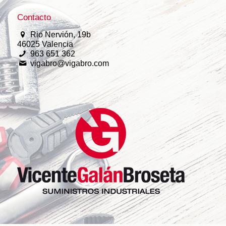
Contacto
Rio Nervión, 19b
46025 Valencia
963 651 362
vigabro@vigabro.com